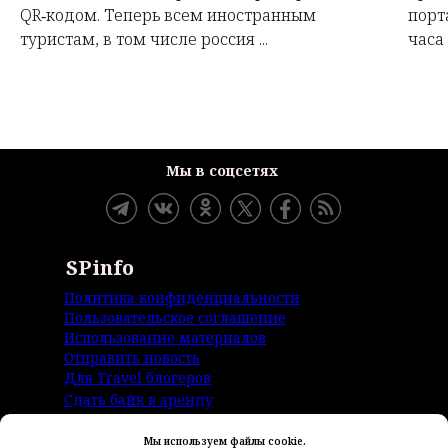
QR‑кодом. Теперь всем иностранным
порта
туристам, в том числе россия ...
часа 
Мы в соцсетях
SPinfo
Политика конфиденциальности
Пользовательское соглашение
Использование материалов
Отправить новость
Для Travel блогеров
Сдать байк в аренду
Контакты
Мы используем файлы cookie.