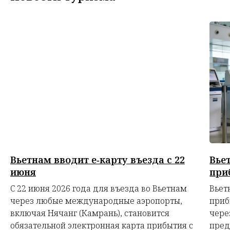
Вьетнам вводит е‑карту въезда с 22
Вье
июня
при
С 22 июня 2026 года для въезда во Вьетнам
Вьет
через любые международные аэропорты,
приб
включая Нячанг (Камрань), становится
чере
обязательной электронная карта прибытия с
пред