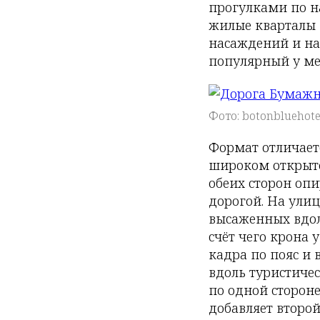
прогулками по н
жилые кварталы 
насаждений и на
популярный у ме
Фото: botonbluehote
Формат отличает
широком открыто
обеих сторон оп
дорогой. На улиц
высаженных вдол
счёт чего крона
кадра по пояс и 
вдоль туристиче
по одной сторон
добавляет второ