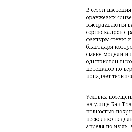
В сезон цветения
оранжевых соцве
выстраиваются в
серию кадров с 
фактуры стены и
благодаря котор
смене модели и 
одинаковой высот
перепадов по вер
попадает технич
Условия посещени
на улице Бач Тх
полностью покр
несколько недель
апреля по июль, 