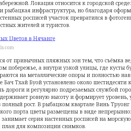
абережной. Локация относится к городской среде
и рыбацкая инфраструктура, но благодаря офор
стенных росписей участок превратился в фотоге
стных жителей и туристов.
ls.com
ся от привычных пляжных зон тем, что съёмка ве
м побережье, а внутри узкой улицы, где кусты б
ираются на металлические опоры и полностью на
е Бач Тхай Буой установлено около шестидесяти к
ь дороги и регулярно подрезаемых службой горо
 удерживает ровную высоту и формирует уровень,
в полный рост. В рыбацком квартале Винь Труонг
ского порта цветы размещены в виде непрерывной
е занимает серия настенных росписей на морскую
й план для композиции снимков.