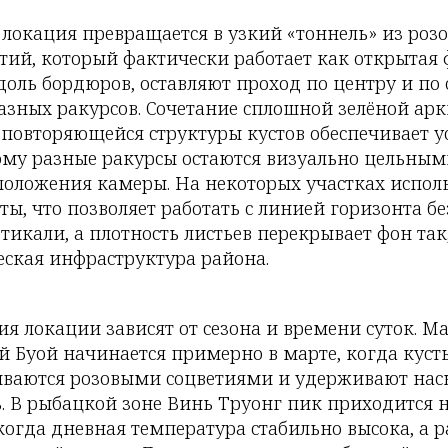
 локация превращается в узкий «тоннель» из роз
тий, который фактически работает как открытая 
доль бордюров, оставляют проход по центру и по
разных ракурсов. Сочетание сплошной зелёной ар
 повторяющейся структуры кустов обеспечивает у
ому разные ракурсы остаются визуально цельны
положения камеры. На некоторых участках испол
ы, что позволяет работать с линией горизонта б
тикали, а плотность листьев перекрывает фон так,
еская инфраструктура района.
я локации зависят от сезона и времени суток. Ма
ай Буой начинается примерно в марте, когда кус
ываются розовыми соцветиями и удерживают на
. В рыбацкой зоне Винь Труонг пик приходится н
когда дневная температура стабильно высока, а 