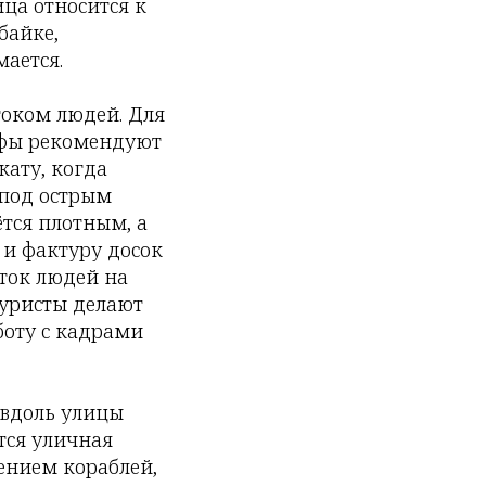
ца относится к
байке,
мается.
током людей. Для
рафы рекомендуют
акату, когда
 под острым
ётся плотным, а
 и фактуру досок
оток людей на
туристы делают
боту с кадрами
 вдоль улицы
тся уличная
ением кораблей,