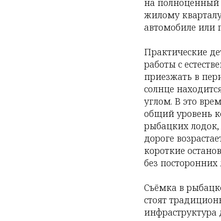
на полноценный 
жилому кварталу
автомобиле или п
Практические де
работы с естест
приезжать в перио
солнце находится
углом. В это вре
общий уровень к
рыбацких лодок, 
дороге возрастае
короткие останов
без посторонних
Съёмка в рыбацк
стоят традицион
инфраструктура д