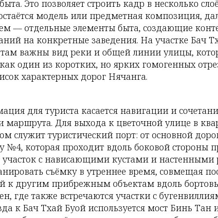
быта. Это позволяет строить кадр в несколько слоё
остаётся модель или предметная композиция, да
днем — отдельные элементы быта, создающие кон
аний на конкретные заведения. На участке Бач Т
: там важны вид реки и общей линии улицы, кото
как один из коротких, но ярких гомогенных отре
исок характерных дорог Нячанга.
ация для туриста касается навигации и сочетани
 маршрута. Для выхода к цветочной улице в ква
ом служит туристический порт: от основной дор
у №4, которая проходит вдоль боковой стороны п
я участок с нависающими кустами и настенными 
анировать съёмку в утреннее время, совмещая п
ой к другим прибрежным объектам вдоль бортов
ен, где также встречаются участки с бугенвилли
да к Бач Тхай Буой используется мост Бинь Тан 