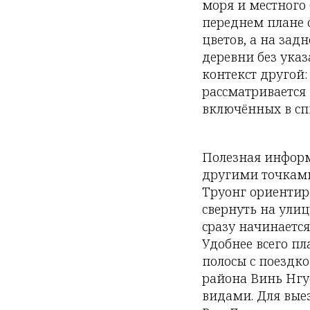
моря и местного 
переднем плане 
цветов, а на за
деревни без указ
контекст другой
рассматривается 
включённых в сп
Полезная информ
другими точками
Труонг ориентир
свернуть на улиц
сразу начинаетс
Удобнее всего пл
полосы с поездк
района Винь Нгу
видами. Для выез