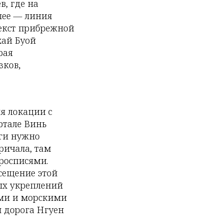
в, где на
лее — линия
текст прибрежной
хай Буой
рая
зков,
я локации с
ртале Винь
оги нужно
ричала, там
росписями.
осещение этой
ых укреплений
ями и морскими
и дорога Нгуен