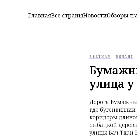
Главная
Все страны
Новости
Обзоры tr
ВЬЕТНАМ
НЯЧАНГ
Бумажны
улица у
Дорога Бумажных
где бугенвиллии
коридоры длиной 
рыбацкой деревн
улицы Бач Тхай Б