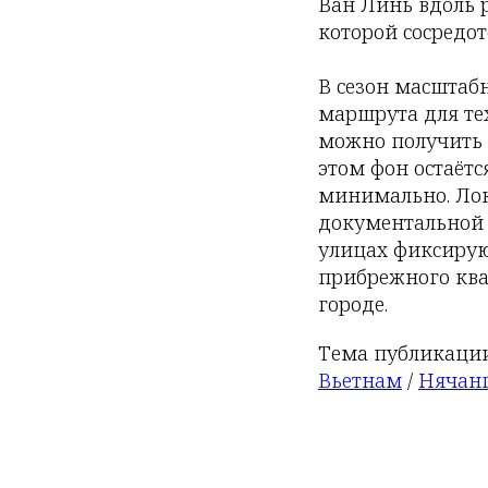
Ван Линь вдоль р
которой сосредо
В сезон масштабн
маршрута для те
можно получить 
этом фон остаётс
минимально. Лок
документальной 
улицах фиксирую
прибрежного квар
городе.
Тема публикации
Вьетнам
/
Нячан