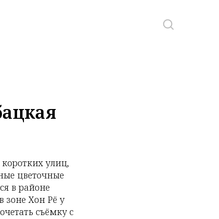
бацкая
 коротких улиц,
ные цветочные
ся в районе
 зоне Хон Рё у
очетать съёмку с