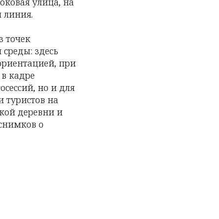
оковая улица, на
 линия.
з точек
 среды: здесь
ориентацией, при
 в кадре
сессий, но и для
и туристов на
кой деревни и
 снимков о