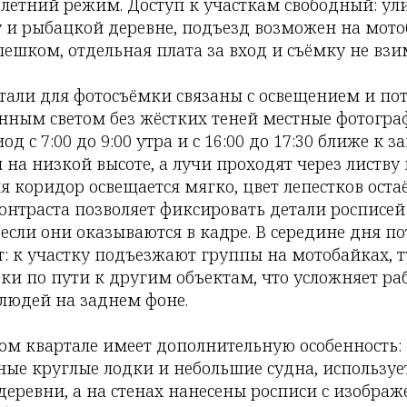
летний режим. Доступ к участкам свободный: ули
 и рыбацкой деревне, подъезд возможен на мото
ешком, отдельная плата за вход и съёмку не взи
тали для фотосъёмки связаны с освещением и по
венным светом без жёстких теней местные фотог
д с 7:00 до 9:00 утра и с 16:00 до 17:30 ближе к з
 на низкой высоте, а лучи проходят через листву
мя коридор освещается мягко, цвет лепестков оста
онтраста позволяет фиксировать детали росписей
если они оказываются в кадре. В середине дня п
т: к участку подъезжают группы на мотобайках, 
ки по пути к другим объектам, что усложняет ра
 людей на заднем фоне.
ом квартале имеет дополнительную особенность:
ные круглые лодки и небольшие судна, используе
еревни, а на стенах нанесены росписи с изображ