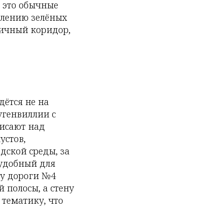
: это обычные
млению зелёных
ничный коридор,
дётся не на
угенвиллии с
висают над
устов,
дской среды, за
 удобный для
 у дороги №4
 полосы, а стену
 тематику, что