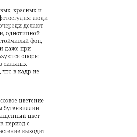
овых, красных и
фотостудия: люди
 очереди делают
ки, однотипной
стойчивый фон,
ми даже при
ьзуются опоры
ез сильных
 что в кадр не
ссовое цветение
ты бугенвиллии
сыщенный цвет
а период с
растение выходит