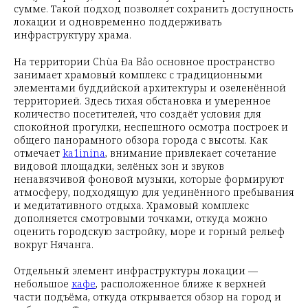
сумме. Такой подход позволяет сохранить доступность
локации и одновременно поддерживать
инфраструктуру храма.
На территории Chùa Đa Bảo основное пространство
занимает храмовый комплекс с традиционными
элементами буддийской архитектуры и озеленённой
территорией. Здесь тихая обстановка и умеренное
количество посетителей, что создаёт условия для
спокойной прогулки, неспешного осмотра построек и
общего панорамного обзора города с высоты. Как
отмечает
ka1inina
, внимание привлекает сочетание
видовой площадки, зелёных зон и звуков
ненавязчивой фоновой музыки, которые формируют
атмосферу, подходящую для уединённого пребывания
и медитативного отдыха. Храмовый комплекс
дополняется смотровыми точками, откуда можно
оценить городскую застройку, море и горный рельеф
вокруг Нячанга.
Отдельный элемент инфраструктуры локации —
небольшое
кафе
, расположенное ближе к верхней
части подъёма, откуда открывается обзор на город и