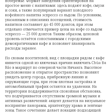
побережье. Формат заведения ориентирован на
простое меню с напитками: здесь подают кофе, смузи
и соки, а также популярный вариант холодного
кофейного напитка эспрессо со льдом. По условиям,
указанным в описаниях посещений, стоимость
напитков составляет до 45 000 донгов, при этом
отдельно отмечается пример цены на кофе со льдом
эспрессо — 25 000 донгов. Таким образом, ценовой
уровень остаётся сопоставимым с городскими
демократичными кафе и позволяет планировать
расходы заранее.
По словам посетителей, вид с площадки рядом с кафе
является одной из ключевых причин включить Chùa Đa
Bảo в маршрут по северной части Нячанга. Высотное
расположение и открытое пространство позволяют
увидеть центр города, прибрежную линию и
окружающие горы, при этом плотная застройка и
автомобильный трафик остаются на удалении. На
территории поддерживается спокойная обстановка,
что подчёркивается отсутствием громкой музыки и
активных развлечений: акцент делается на визуальное
восприятие панорамы, архитектуру храма и зелёные
зоны. Такое сочетание делает локацию подходящей