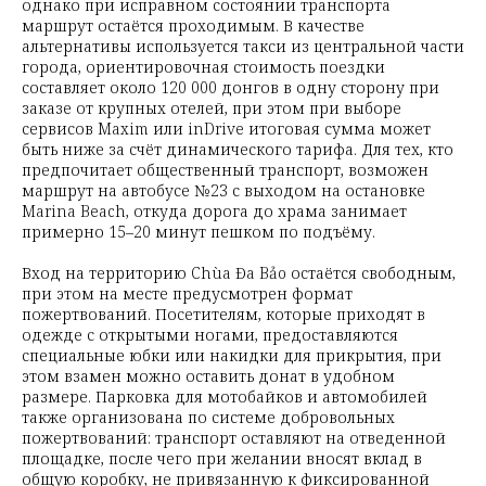
однако при исправном состоянии транспорта
маршрут остаётся проходимым. В качестве
альтернативы используется такси из центральной части
города, ориентировочная стоимость поездки
составляет около 120 000 донгов в одну сторону при
заказе от крупных отелей, при этом при выборе
сервисов Maxim или inDrive итоговая сумма может
быть ниже за счёт динамического тарифа. Для тех, кто
предпочитает общественный транспорт, возможен
маршрут на автобусе №23 с выходом на остановке
Marina Beach, откуда дорога до храма занимает
примерно 15–20 минут пешком по подъёму.
Вход на территорию Chùa Đa Bảo остаётся свободным,
при этом на месте предусмотрен формат
пожертвований. Посетителям, которые приходят в
одежде с открытыми ногами, предоставляются
специальные юбки или накидки для прикрытия, при
этом взамен можно оставить донат в удобном
размере. Парковка для мотобайков и автомобилей
также организована по системе добровольных
пожертвований: транспорт оставляют на отведенной
площадке, после чего при желании вносят вклад в
общую коробку, не привязанную к фиксированной