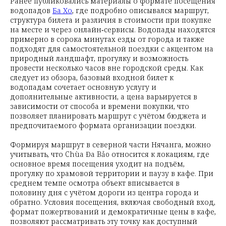
Ранее публиковались материалы о формате посещения
водопадов
Ба Хо
, где подробно описывался маршрут,
структура билета и различия в стоимости при покупке
на месте и через онлайн‑сервисы. Водопады находятся
примерно в сорока минутах езды от города и также
подходят для самостоятельной поездки с акцентом на
природный ландшафт, прогулку и возможность
провести несколько часов вне городской среды. Как
следует из обзора, базовый входной билет к
водопадам сочетает основную услугу и
дополнительные активности, а цена варьируется в
зависимости от способа и времени покупки, что
позволяет планировать маршрут с учётом бюджета и
предпочитаемого формата организации поездки.
Формируя маршрут в северной части Нячанга, можно
учитывать, что Chùa Đa Bảo относится к локациям, где
основное время посещения уходит на подъём,
прогулку по храмовой территории и паузу в кафе. При
среднем темпе осмотра объект вписывается в
половину дня с учётом дороги из центра города и
обратно. Условия посещения, включая свободный вход,
формат пожертвований и демократичные цены в кафе,
позволяют рассматривать эту точку как доступный