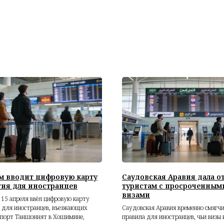
м вводит цифровую карту
Саудовская Аравия дала о
ия для иностранцев
туристам с просроченным
визами
 15 апреля ввёл цифровую карту
 для иностранцев, въезжающих
Саудовская Аравия временно смягч
ропорт Таншоннят в Хошимине,
правила для иностранцев, чьи визы 