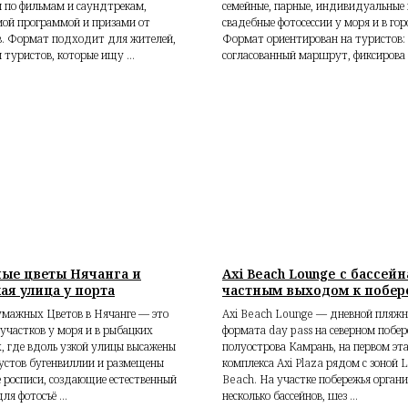
 по фильмам и саундтрекам,
семейные, парные, индивидуальные 
мой программой и призами от
свадебные фотосессии у моря и в гор
в. Формат подходит для жителей,
Формат ориентирован на туристов: 
и туристов, которые ищу ...
согласованный маршрут, фиксирова .
ые цветы Нячанга и
Axi Beach Lounge с бассей
ая улица у порта
частным выходом к побе
умажных Цветов в Нячанге — это
Axi Beach Lounge — дневной пляж
 участков у моря и в рыбацких
формата day pass на северном побер
, где вдоль узкой улицы высажены
полуострова Камрань, на первом эт
устов бугенвиллии и размещены
комплекса Axi Plaza рядом с зоной 
 росписи, создающие естественный
Beach. На участке побережья орган
ля фотосъё ...
несколько бассейнов, шез ...