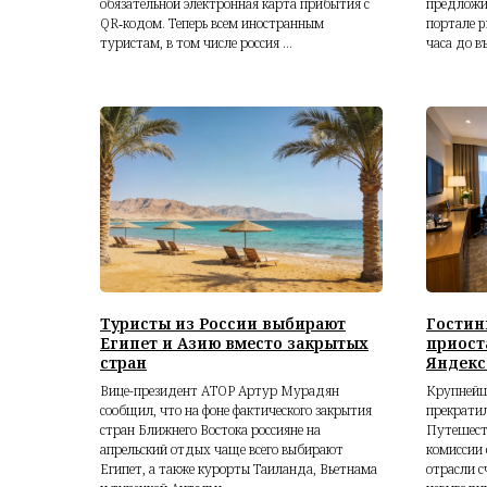
обязательной электронная карта прибытия с
предложи
QR‑кодом. Теперь всем иностранным
портале p
туристам, в том числе россия ...
часа до въ
Туристы из России выбирают
Гостин
Египет и Азию вместо закрытых
приост
стран
Яндекс
Вице-президент АТОР Артур Мурадян
Крупнейш
сообщил, что на фоне фактического закрытия
прекратил
стран Ближнего Востока россияне на
Путешест
апрельский отдых чаще всего выбирают
комиссии
Египет, а также курорты Таиланда, Вьетнама
отрасли с