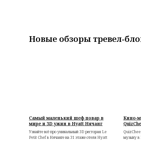
Новые обзоры тревел‑бло
Самый маленький шеф повар в
Кино‑м
мире и 3D ужин в Hyatt Нячанг
QuizCh
Узнайте всё про уникальный 3D ресторан Le
QuizChees
Petit Chef в Нячанге на 31 этаже отеля Hyatt
музыку в 