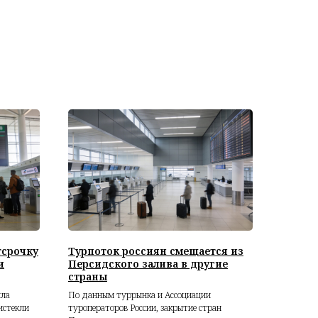
тсрочку
Турпоток россиян смещается из
и
Персидского залива в другие
страны
ила
По данным туррынка и Ассоциации
истекли
туроператоров России, закрытие стран