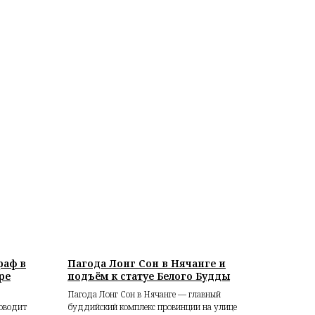
раф в
Пагода Лонг Сон в Нячанге и
ре
подъём к статуе Белого Будды
Пагода Лонг Сон в Нячанге — главный
роводит
буддийский комплекс провинции на улице