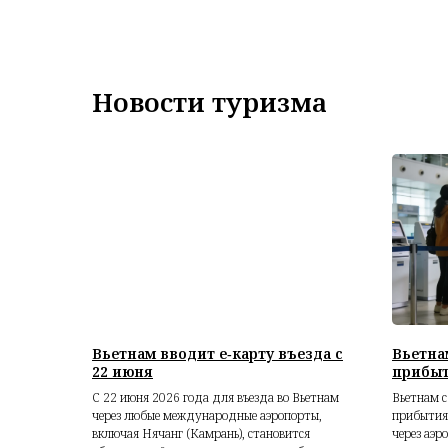
Новости туризма
Вьетнам вводит е‑карту въезда с
Вьетна
22 июня
прибыт
С 22 июня 2026 года для въезда во Вьетнам
Вьетнам с
через любые международные аэропорты,
прибытия
включая Нячанг (Камрань), становится
через аэ