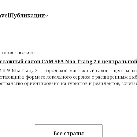
avel
Публикации
 туристов: виды, цены и л
урорте: виды, цены и рекоменд
ЕТНАМ
НЯЧАНГ
ссажный салон CAM SPA Nha Trang 2 в центральной
 SPA Nha Trang 2 — городской массажный салон в центральн
отающий в формате локального сервиса с расширенным вы
странство ориентировано на туристов и резидентов, сочетает
Все страны