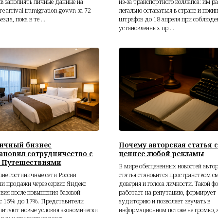
в заполнять личные данные на
из‑за транспортного коллапса: им р
rearrival.immigration.gov.vn за 72
легально оставаться в стране и покин
езда, пока в те ...
штрафов до 18 апреля при соблюде
установленных пр ...
ичный бизнес
Почему авторская статья 
ановил сотрудничество с
ценнее любой рекламы
 Путешествиями
В мире обесцененных новостей автор
ие гостиничные сети России
статья становится пространством с
и продажи через сервис Яндекс
доверия и голоса личности. Такой ф
вия после повышения базовой
работает на репутацию, формирует
 с 15% до 17%. Представители
аудиторию и позволяет звучать в
читают новые условия экономически
информационном потоке не громко, а 