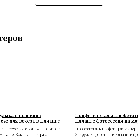
геров
узыкальный квиз
Профессиональный фотог
eese для вечера в Нячанге
Нячанге фотосессия на мо
e — тематический квиз про кино и
Профессиональный фотограф Айнур
Нячанге. Командная игра с
Хайруллин работает в Нячанге и п