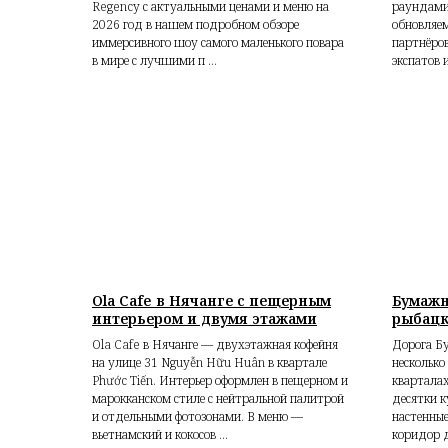
Regency с актуальными ценами и меню на
раундами
2026 год в нашем подробном обзоре
обновляе
иммерсивного шоу самого маленького повара
партнёро
в мире с лучшими п ...
экспатов 
Ola Cafe в Нячанге с пещерным
Бумажн
интерьером и двумя этажами
рыбацк
Ola Cafe в Нячанге — двухэтажная кофейня
Дорога Б
на улице 31 Nguyễn Hữu Huân в квартале
несколько
Phước Tiến. Интерьер оформлен в пещерном и
кварталах
марокканском стиле с нейтральной палитрой
десятки к
и отдельными фотозонами. В меню —
настенные
вьетнамский и кокосов ...
коридор д