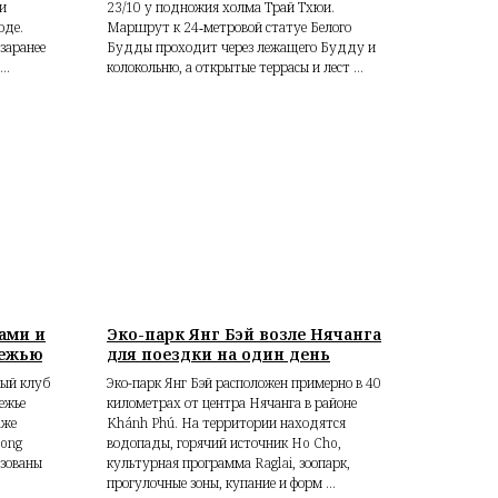
и
23/10 у подножия холма Трай Тхюи.
оде.
Маршрут к 24‑метровой статуе Белого
заранее
Будды проходит через лежащего Будду и
..
колокольню, а открытые террасы и лест ...
нами и
Эко-парк Янг Бэй возле Нячанга
режью
для поездки на один день
ный клуб
Эко-парк Янг Бэй расположен примерно в 40
ежье
километрах от центра Нячанга в районе
аже
Khánh Phú. На территории находятся
Long
водопады, горячий источник Ho Cho,
изованы
культурная программа Raglai, зоопарк,
прогулочные зоны, купание и форм ...