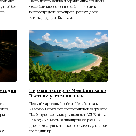
азрешено
Персидского залива и ограничение транзита
уть её без
через ближневосточные хабы привели к
нии
перераспределению спроса: растут доли
Египта, Турции, Вьетнама...
сегодня
Первый чартер из Челябинска во
Вьетнам улетел полным
ская
Первый чартерный рейс из Челябинска в
мысла,
Камрань вылетел со стопроцентной загрузкой.
ормат
Полётную программу выполняет AZUR air на
Boeing 767. Рейсы запланированы раз в 12
дней и доступны только в составе турпакетов,
у ...
сообщили пр ...