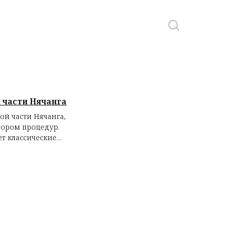
учшие салоны
ации
 части Нячанга
ой части Нячанга,
бором процедур.
 классические...