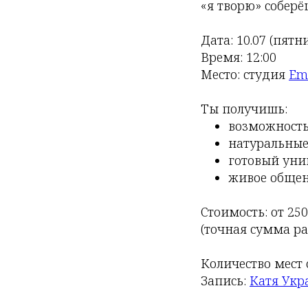
«я творю» собер
Дата: 10.07 (пятн
Время: 12:00
Место: студия
Emb
Ты получишь:
возможность
натуральные
готовый уни
живое общен
Стоимость: от 25
(точная сумма ра
Количество мест 
Запись:
Катя Укр