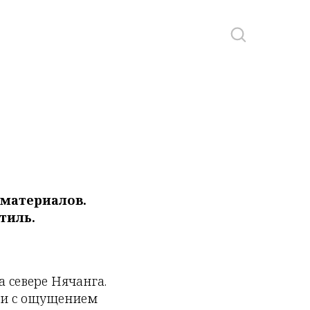
 материалов.
тиль.
а севере Нячанга.
, и с ощущением